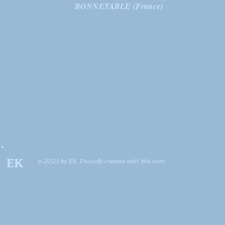
BONNETABLE (France)
EK
© 2023 by EK. Proudly created with
Wix.com