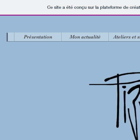
Ce site a été conçu sur la plateforme de créat
Présentation
Mon actualité
Ateliers et 